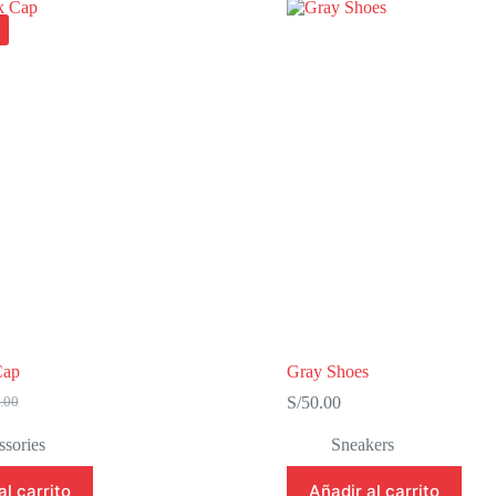
Cap
Gray Shoes
S/
50.00
.00
io
io
sories
Sneakers
nal
al
al carrito
Añadir al carrito
.00.
.00.