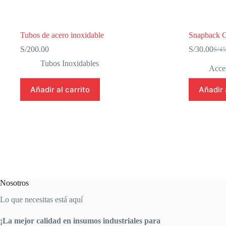
Tubos de acero inoxidable
Snapback 
S/
200.00
S/
30.00
S/
45
El
El
prec
prec
Tubos Inoxidables
Acces
origi
actu
era:
es:
Añadir al carrito
Añadir 
S/45
S/30
Nosotros
Lo que necesitas está aquí
¡La mejor calidad en insumos industriales para