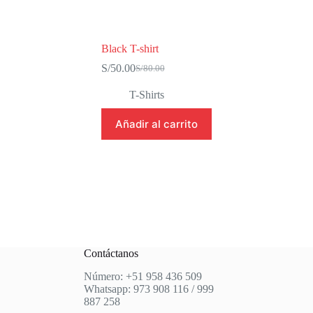
Black T-shirt
S/
50.00
S/
80.00
El
El
precio
precio
T-Shirts
original
actual
era:
es:
Añadir al carrito
S/80.00.
S/50.00.
Contáctanos
Número: +51 958 436 509
Whatsapp: 973 908 116 / 999
887 258