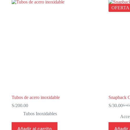
OFERTA
Tubos de acero inoxidable
Snapback 
S/
200.00
S/
30.00
S/
45
El
El
prec
prec
Tubos Inoxidables
Acces
origi
actu
era:
es:
Añadir al carrito
Añadir 
S/45
S/30