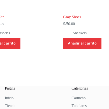
Cap
Gray Shoes
S/
50.00
.00
io
io
sories
Sneakers
nal
al
al carrito
Añadir al carrito
.00.
.00.
Página
Categorias
Inicio
Cartucho
Tienda
Tubulares