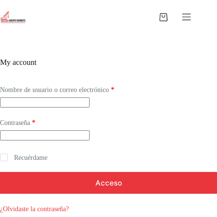
Saltar
al
Carro
contenido
de
compra
My account
Obligatorio
Nombre de usuario o correo electrónico
*
Obligatorio
Contraseña
*
Recuérdame
Acceso
¿Olvidaste la contraseña?