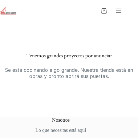
Saltar
al
Carro
contenido
de
Saltar
compra
al
contenido
Tenemos grandes proyectos por anunciar
Se está cocinando algo grande. Nuestra tienda está en
obras y pronto abrirá sus puertas.
Nosotros
Lo que necesitas está aquí